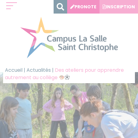
Panneau de gestion des cookies
PRONOTE
INSCRIPTION
Accueil
|
Actualités
|
Des ateliers pour apprendre
autrement au collège