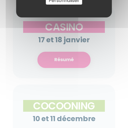
Personnaliser
CASINO
17 et 18 janvier
Résumé
COCOONING
10 et 11 décembre