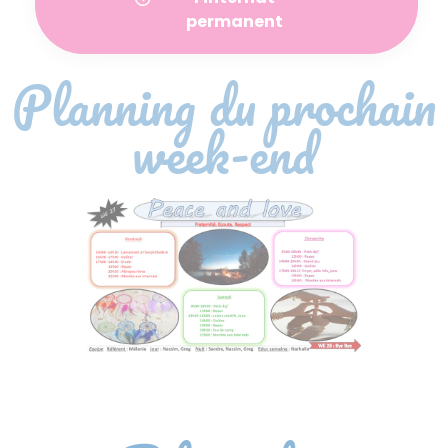
permanent
Planning du prochain
week-end