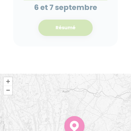
6 et 7 septembre
Résumé
+
−