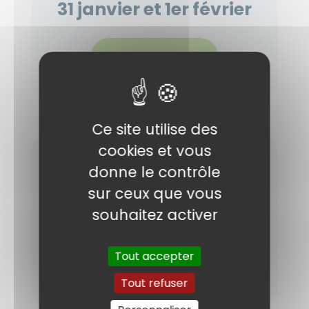
31 janvier et 1er février
Résumé
Ce site utilise des
cookies et vous
donne le contrôle
SPORT EXTRÊME
sur ceux que vous
24 et 25 janvier
souhaitez activer
Tout accepter
Résumé
Tout refuser