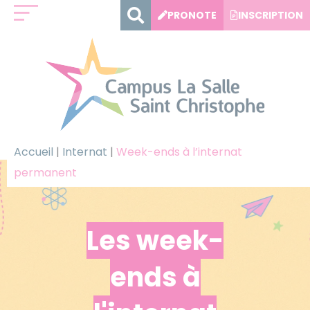
Panneau de gestion des cookies
PRONOTE
INSCRIPTION
Accueil
|
Internat
|
Week-ends à l’internat
permanent
Les week-
ends à