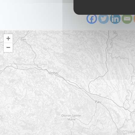
Partager
+
−