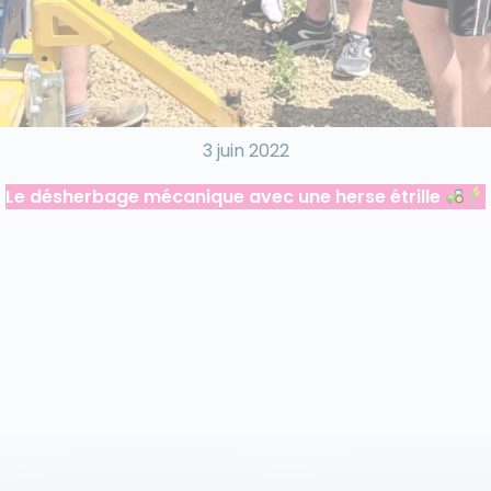
3 juin 2022
Le désherbage mécanique avec une herse étrille