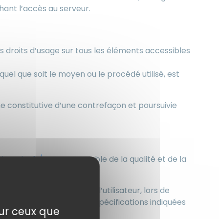
ant l’accès au serveur.
es droits d’usage sur tous les éléments accessibles
uel que soit le moyen ou le procédé utilisé, est
e constitutive d’une contrefaçon et poursuivie
istophe.fr/
est responsable de la qualité et de la
 causés au matériel de l’utilisateur, lors de
ériel ne répondant pas aux spécifications indiquées
sur ceux que