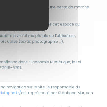
cts (tels par exemple qu’une perte de marché
teurs.
e, tout contenu déposé dans cet espace qui
 données. Le cas échéant,
lité civile et/ou pénale de l’utilisateur,
rt utilisé (texte, photographie …).
confiance dans l’Economie Numérique, la Loi
° 2016-679).
sa navigation sur le Site, le responsable du
istophe.fr/
est représenté par Stéphane Mur, son