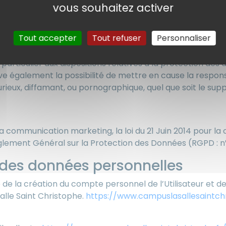
vous souhaitez activer
a également être tenu responsable des dommages indire
e
https://www.campuslasallesaintchristophe.fr/
.
Tout accepter
Tout refuser
Personnaliser
ns dans l’espace contact) sont à la disposition des utilisa
ve le droit de supprimer, sans mise en demeure préalabl
 particulier aux dispositions relatives à la protection des
e également la possibilité de mettre en cause la responsabi
eux, diffamant, ou pornographique, quel que soit le suppo
sonnelles.
 communication marketing, la loi du 21 Juin 2014 pour la 
èglement Général sur la Protection des Données (RGPD : n
e des données personnelles
e la création du compte personnel de l’Utilisateur et de 
lle Saint Christophe.
https://www.campuslasallesaintchr