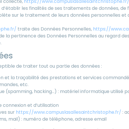
l collecte,
https://www.campuslasallesaintchristophe.fr
d’établir les finalités de ses traitements de données, de f
ète sur le traitement de leurs données personnelles et 
phe.fr/
traite des Données Personnelles,
https://www.cam
de la pertinence des Données Personnelles au regard des f
.
tées
ptible de traiter tout ou partie des données :
ion et la traçabilité des prestations et services commandé
ommandes, etc.
ue (spamming, hacking…) : matériel informatique utilisé po
e connexion et d’utilisation
ves sur
https://www.campuslasallesaintchristophe.fr/
: a
, mail) : numéro de téléphone, adresse email