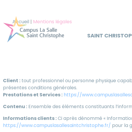
Panneau de gestion des cookies
Accueil
|
Mentions légales
SAINT CHRISTO
Définitions
Client :
tout professionnel ou personne physique capable a
présentes conditions générales.
Prestations et Services :
https://www.campuslasallesa
Contenu :
Ensemble des éléments constituants l’inform
Informations clients :
Ci après dénommé « Information 
https://www.campuslasallesaintchristophe.fr/
pour la g