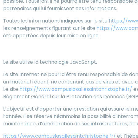
possible. Toutefois, il ne pourra être tenu responsable de
partenaires qui lui fournissent ces informations.
Toutes les informations indiquées sur le site
https://www
les renseignements figurant sur le site
https://www.camp
été apportées depuis leur mise en ligne.
4. Limitations contractuell
Le site utilise la technologie JavaScript.
Le site Internet ne pourra être tenu responsable de dommag
un matériel récent, ne contenant pas de virus et avec 
Le site
https://www.campuslasallesaintchristophe.fr/
es
Règlement Général sur la Protection des Données (RGP
L’objectif est d’apporter une prestation qui assure le mei
l’année. Il se réserve néanmoins la possibilité d’inter
maintenance, d’amélioration de ses infrastructures, de d
https://www.campuslasallesaintchristophe.fr/
et l’héb