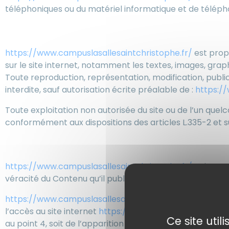
téléphoniques ou du matériel informatique et de télé
5. Propriété intellectuelle e
https://www.campuslasallesaintchristophe.fr/
est propr
sur le site internet, notamment les textes, images, graph
Toute reproduction, représentation, modification, public
interdite, sauf autorisation écrite préalable de :
https:/
Toute exploitation non autorisée du site ou de l’un que
conformément aux dispositions des articles L.335-2 et su
6. Limitations de responsabi
https://www.campuslasallesaintchristophe.fr/
agit en t
véracité du Contenu qu’il publie.
https://www.campuslasallesaintchristophe.fr/
ne pourra
l’accès au site internet
https://www.campuslasallesaint
Ce site uti
au point 4, soit de l’apparition d’un bug ou d’une incompa