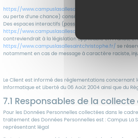
https://www.campuslasallesaintchristophe.fr/
ne pourr
ou perte d’une chance) consécutifs à l’utilisation du sit
Des espaces interactifs (possibilité de poser des questio
https://www.campuslasallesaintchristophe.fr/
se réser
contreviendrait à la législation applicable en France, en
https://www.campuslasallesaintchristophe.fr/
se réserv
notamment en cas de message à caractère raciste, injuri
7. Gestion des données per
Le Client est informé des réglementations concernant la
Informatique et Liberté du 06 Août 2004 ainsi que du R
7.1 Responsables de la collect
Pour les Données Personnelles collectées dans le cadre d
traitement des Données Personnelles est : Campus La Sa
représentant légal