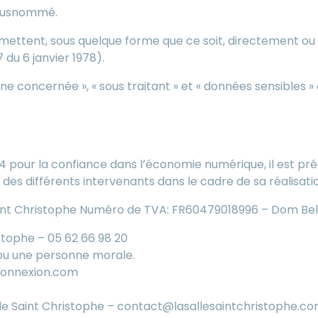
e susnommé.
rmettent, sous quelque forme que ce soit, directement ou 
7 du 6 janvier 1978).
 concernée », « sous traitant » et « données sensibles » 
net.
004 pour la confiance dans l’économie numérique, il est préc
é des différents intervenants dans le cadre de sa réalisatio
aint Christophe Numéro de TVA: FR60479018996 – Dom Be
stophe – 05 62 66 98 20
ou une personne morale.
connexion.com
le Saint Christophe – contact@lasallesaintchristophe.c