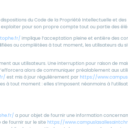
ilisation du site et des ser
 dispositions du Code de la Propriété Intellectuelle et de
u exploiter pour son propre compte tout ou partie des élé
tophe.fr/
implique l’acceptation pleine et entière des cond
difiées ou complétées à tout moment, les utilisateurs du s
ent aux utilisateurs. Une interruption pour raison de ma
 s’efforcera alors de communiquer préalablement aux utilis
fr/
est mis à jour régulièrement par
https://www.campusla
à tout moment : elles s’imposent néanmoins à l’utilisateur
fournis.
he.fr/
a pour objet de fournir une information concernant
 de fournir sur le site
https://www.campuslasallesaintchri