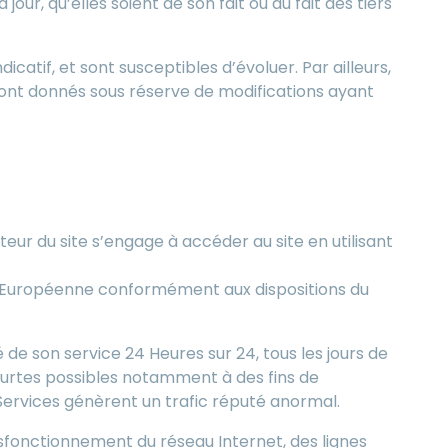
our, qu’elles soient de son fait ou du fait des tiers
dicatif, et sont susceptibles d’évoluer. Par ailleurs,
 sont donnés sous réserve de modifications ayant
s.
ateur du site s’engage à accéder au site en utilisant
on Européenne conformément aux dispositions du
é de son service 24 Heures sur 24, tous les jours de
courtes possibles notamment à des fins de
 Services génèrent un trafic réputé anormal.
sfonctionnement du réseau Internet, des lignes