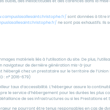
s oublis, des inexactitudes et des carences dans la mise à j
.campuslasallesaintchristophe.fr/
sont données à titre in
uslasallesaintchristophe.fr/
ne sont pas exhaustifs. Ils
es sur les données technique
es matériels liés à l’utilisation du site. De plus, l’utilis
un navigateur de dernière génération mis-à-jour
t hébergé chez un prestataire sur le territoire de l’Uni
D : n° 2016-679)
lleur taux d’accessibilité. L’hébergeur assure la continuit
rompre le service d’hébergement pour les durées les plus 
éfaillance de ses infrastructures ou si les Prestations et
ergeur ne pourront être tenus responsables en cas de dy