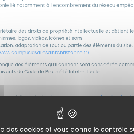
phonie lié notamment à l’encombrement du réseau empêch
t contrefaçons.
iétaire des droits de propriété intellectuelle et détient l
ismes, logos, vidéos, icônes et sons.
ation, adaptation de tout ou partie des éléments du site, q
/www.campuslasallesaintchristophe.fr/
.
lconque des éléments qu’il contient sera considérée comm
ivants du Code de Propriété Intellectuelle.
lité.
ant qu’éditeur du site.
https://www.campuslasallesaintchr
 être tenu responsable des dommages directs et indirects
christophe.fr/
, et résultant soit de l’utilisation d’un mat
lise des cookies et vous donne le contrôle 
tibilité.