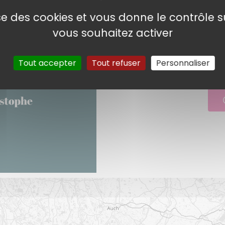
Comment no
lise des cookies et vous donne le contrôle 
vous souhaitez activer
Pour soutenir notre projet, vo
Merci de votre générosité pou
Tout accepter
Tout refuser
Personnaliser
succès humanitaire et financie