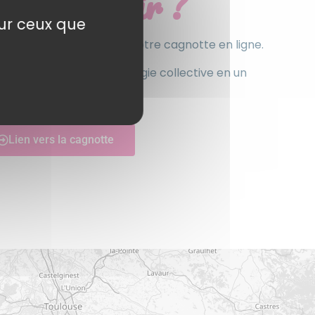
us soutenir ?
sur ceux que
us pouvez participer via notre cagnotte en ligne.
r transformer cette énergie collective en un
r.
Lien vers la cagnotte