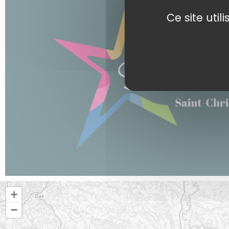
Ce site uti
+
−