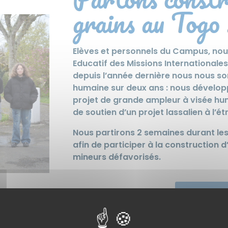
grains au Togo 
Elèves et personnels du Campus, nous
Educatif des Missions Internationales
depuis l’année dernière nous nous 
humaine sur deux ans : nous développ
projet de grande ampleur à visée hum
de soutien d’un projet lassalien à l’ét
Nous partirons 2 semaines durant le
afin de participer à la construction 
mineurs défavorisés.
En savoir + 