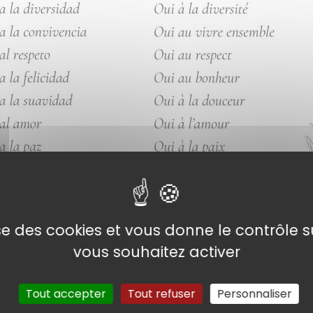
lise des cookies et vous donne le contrôle 
vous souhaitez activer
 un temps de commémoration pour rendre hommage aux d
3.
Tout accepter
Tout refuser
Personnaliser
 d’échanger des élèves s’est fait ressentir. Toutefois, abo