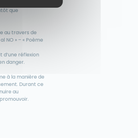
èves que pour moi.
utôt que
re au travers de
 al NO » – « Poème
it d’une réflexion
 en danger.
me à la manière de
issement. Durant ce
nuire au
s promouvoir.