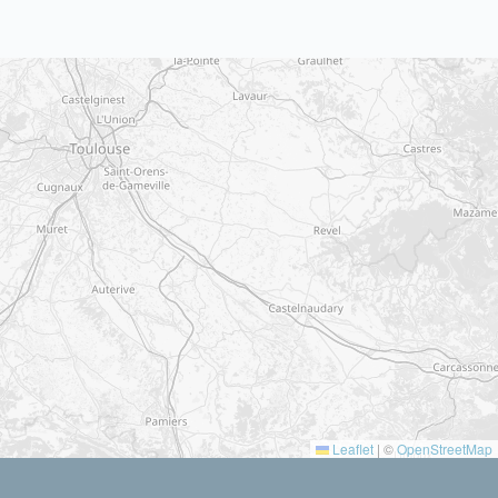
Leaflet
|
©
OpenStreetMap