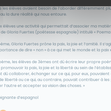
nger sur les faits me semblait difficile autant pour les él
s les élèves avaient besoin de l’aborder différemment pl
u la dure réalité qui nous entoure.
aux élèves une activité qui permettait d’associer ma matiè
de Gloria Fuertes (poétesse espagnole) intitulé « Poema
e, Gloria Fuertes prône la paix, la joie et l’amitié. Il s’ag
importance de dire « non » à ce qui met le monde et la paix
poème, les élèves de 3èmes ont dû écrire leur propre poè
promouvoir la paix, la joie et la liberté au sein de l’établ
nt dû collaborer, échanger sur ce qui, pour eux, pouvaient 
e liberté ou ce qui, au contraire, pouvait contribuer à le
 l’autre et accepter sa vision des choses. »
ignante d’espagnol