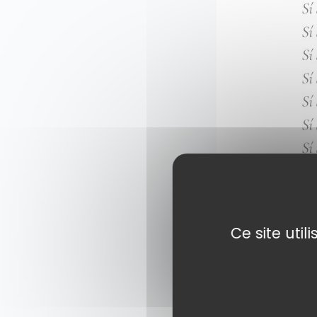
Ce site uti
« Lundi avait lieu
tués en 2020 et 202
Un besoin de parler,