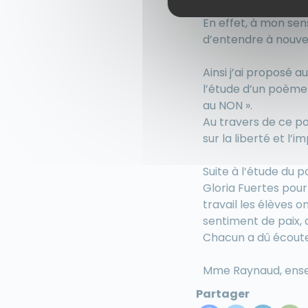
telle quelle et écha
En effet, à mon sen
d’entendre à nouvea
Ainsi j’ai proposé 
l’étude d’un poème 
au NON ».
Au travers de ce poèm
sur la liberté et l’
Suite à l’étude du 
Gloria Fuertes pour 
travail les élèves o
sentiment de paix, d
Chacun a dû écouter
Mme Raynaud, ense
Partager