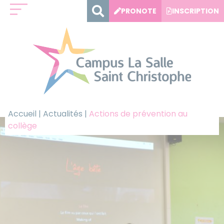
Panneau de gestion des cookies
PRONOTE
INSCRIPTION
Accueil
|
Actualités
|
Actions de prévention au
collège