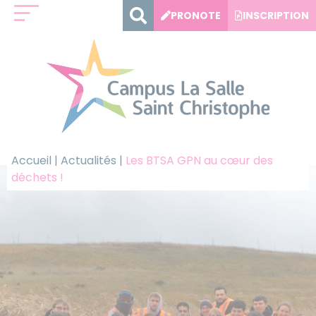
Panneau de gestion des cookies
PRONOTE
INSCRIPTION
Accueil
|
Actualités
|
Les BTSA GPN au cœur des
déchets !