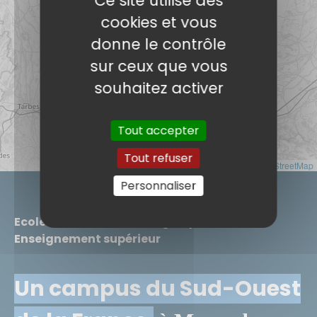
Ce site utilise des
cookies et vous
donne le contrôle
sur ceux que vous
souhaitez activer
Tout accepter
Tout refuser
Leaflet
|
©
OpenStreetMap
Personnaliser
Ecole Notre-Dame, Collège, Lycée et
Enseignement supérieur
Un campus du Sud-Ouest