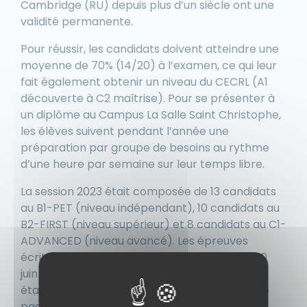
Cambridge (RU) depuis plus d’un siècle ont une
validité permanente.
Pour réussir, les candidats doivent atteindre une
moyenne de 70% (14/20) à l’examen, ce qui leur
fait également obtenir un niveau du CECRL (A1
découverte à C2 maîtrise). Pour se présenter à
un diplôme au Campus La Salle Saint Christophe,
les élèves suivent pendant l’année une
préparation par groupe de besoins au rythme
d’une heure par semaine sur leur temps libre.
La session 2023 était composée de 13 candidats
au B1-PET (niveau indépendant), 10 candidats au
B2-FIRST (niveau supérieur) et 8 candidats au C1-
ADVANCED (niveau avancé). Les épreuves
écrites et orales ont eu lieu entre le 02 et le 10
juin 2023 au Campus La Salle Saint Christophe,
établissement agrée pour la préparation et le
passage des diplômes. Suite à une double