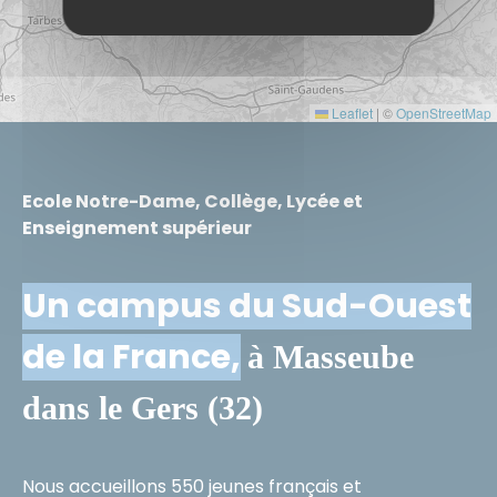
Leaflet
|
©
OpenStreetMap
Ecole Notre-Dame, Collège, Lycée et
Enseignement supérieur
Un campus du Sud-Ouest
de la France,
à Masseube
dans le Gers (32)
Nous accueillons 550 jeunes français et