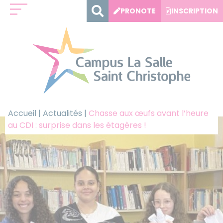
Panneau de gestion des cookies
PRONOTE
INSCRIPTION
Accueil
|
Actualités
|
Chasse aux œufs avant l’heure
au CDI : surprise dans les étagères !