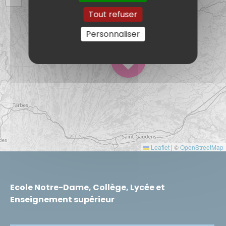
Tout refuser
Personnaliser
Leaflet
|
©
OpenStreetMap
Ecole Notre-Dame, Collège, Lycée et
Enseignement supérieur