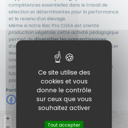
compétences essentielles dans le travail de
sélection et déterminantes pour la performance
et le revenu d’un élevage.
Même si notre Bac Pro CGEA est orienté
production végétale
, cette activité pédagogique
permet de
diversifier les apprentissages
,
d’ouvrir les élèves au pôle animal et de renforcer
leurs connaissances en
zootechnie
.
Une expérience formatrice et exigeante, qui
contribue pleinement à la construction de leur
Ce site utilise des
futur parcours professionnel. Bravo à tous les
cookies et vous
participants !
donne le contrôle
Partager
sur ceux que vous
souhaitez activer
+
Tout accepter
−