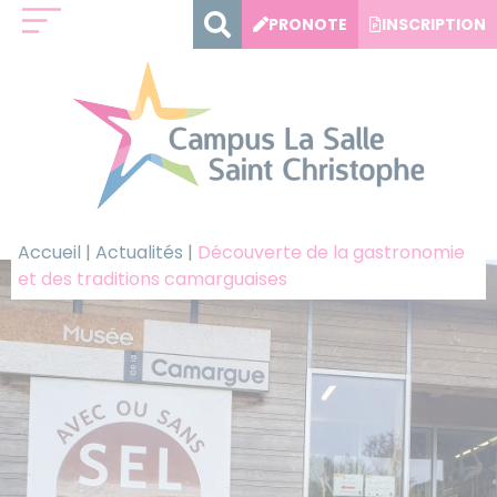
Panneau de gestion des cookies
PRONOTE
INSCRIPTION
Accueil
|
Actualités
|
Découverte de la gastronomie
et des traditions camarguaises