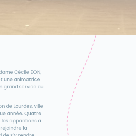
adame Cécile EON,
et une animatrice
n grand service au
on de Lourdes, ville
que année. Quatre
 les apparitions a
rejoindre la
i de s’y rendre