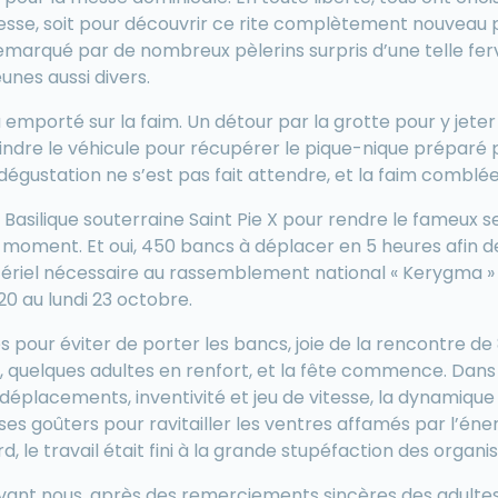
messe, soit pour découvrir ce rite complètement nouveau p
emarqué par de nombreux pèlerins surpris d’une telle fer
unes aussi divers.
l’a emporté sur la faim. Un détour par la grotte pour y jeter
oindre le véhicule pour récupérer le pique-nique préparé 
 dégustation ne s’est pas fait attendre, et la faim comblée
a Basilique souterraine Saint Pie X pour rendre le fameux 
u moment. Et oui, 450 bancs à déplacer en 5 heures afin 
atériel nécessaire au rassemblement national « Kerygma »
20 au lundi 23 octobre.
s pour éviter de porter les bancs, joie de la rencontre de
 quelques adultes en renfort, et la fête commence. Dans la
 déplacements, inventivité et jeu de vitesse, la dynamique 
es goûters pour ravitailler les ventres affamés par l’éne
rd, le travail était fini à la grande stupéfaction des organi
ant nous, après des remerciements sincères des adultes