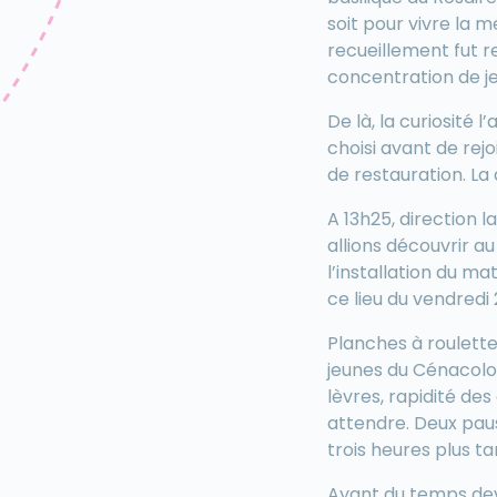
soit pour vivre la 
recueillement fut r
concentration de je
De là, la curiosité 
choisi avant de rej
de restauration. La
A 13h25, direction l
allions découvrir a
l’installation du m
ce lieu du vendredi 
Planches à roulette
jeunes du Cénacolo,
lèvres, rapidité des
attendre. Deux paus
trois heures plus ta
Ayant du temps dev