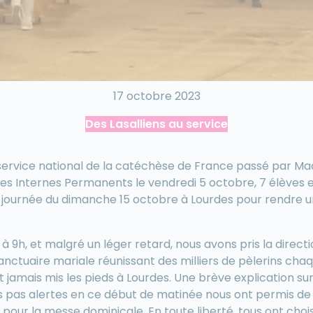
17 octobre 2023
Des Lasalliens au service
service national de la catéchèse de France passé par M
des Internes Permanents le vendredi 5 octobre, 7 élèves 
a journée du dimanche 15 octobre à Lourdes pour rendre u
 à 9h, et malgré un léger retard, nous avons pris la directi
nctuaire mariale réunissant des milliers de pèlerins cha
t jamais mis les pieds à Lourdes. Une brève explication sur
s pas alertes en ce début de matinée nous ont permis de 
 pour la messe dominicale. En toute liberté, tous ont chois