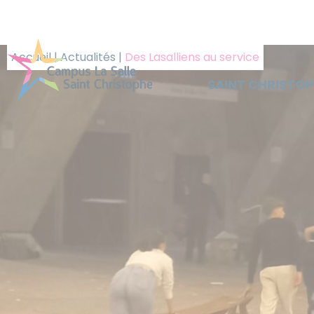
Panneau de gestion des cookies
Accueil
|
Actualités
|
Des Lasalliens au service
SAINT CHRISTO