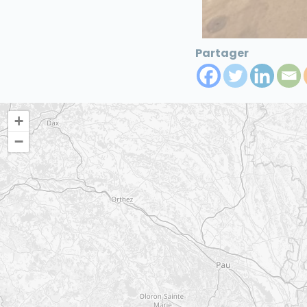
Partager
+
−