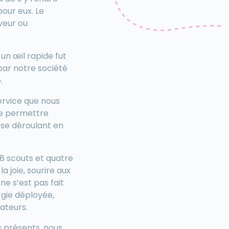
our eux. Le
veur ou
 un œil rapide fut
par notre société
.
service que nous
de permettre
 se déroulant en
 8 scouts et quatre
 joie, sourire aux
ne s’est pas fait
rgie déployée,
sateurs.
 présents, nous