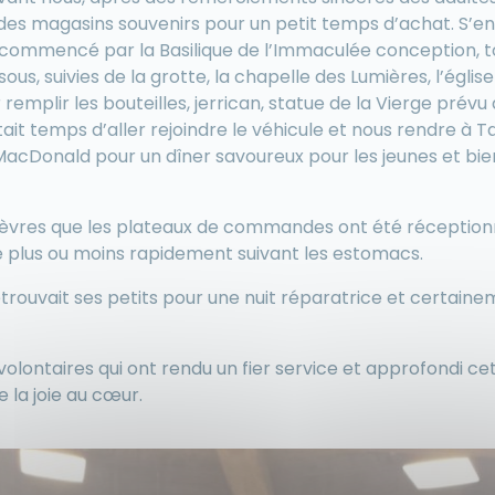
des magasins souvenirs pour un petit temps d’achat. S’en e
 commencé par la Basilique de l’Immaculée conception, to
ous, suivies de la grotte, la chapelle des Lumières, l’égli
 remplir les bouteilles, jerrican, statue de la Vierge prévu 
 était temps d’aller rejoindre le véhicule et nous rendre à 
 MacDonald pour un dîner savoureux pour les jeunes et bie
es lèvres que les plateaux de commandes ont été réception
e plus ou moins rapidement suivant les estomacs.
retrouvait ses petits pour une nuit réparatrice et certain
volontaires qui ont rendu un fier service et approfondi ce
 la joie au cœur.