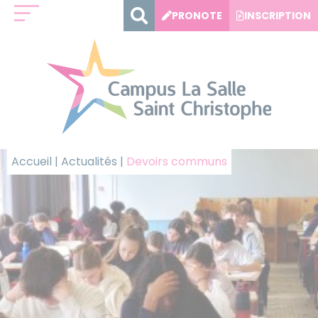
Panneau de gestion des cookies
PRONOTE
INSCRIPTION
Accueil
|
Actualités
|
Devoirs communs