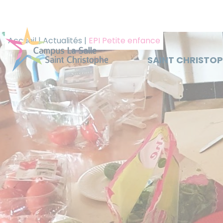
Panneau de gestion des cookies
Accueil
|
Actualités
|
EPI Petite enfance
SAINT CHRISTO