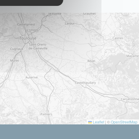
Leaflet
|
©
OpenStreetMap