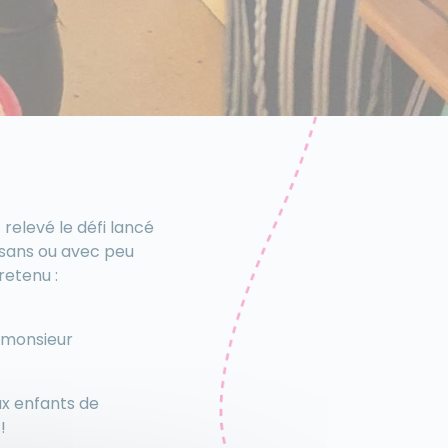
relevé le défi lancé
s sans ou avec peu
retenu :
-monsieur
ux enfants de
!