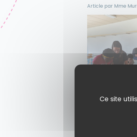
Article par Mme Muri
Ce site uti
Partager