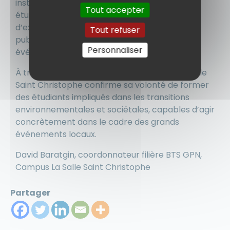
institutionnels, associatifs et éducatifs. Les
Tout accepter
étudiants ont notamment partagé leur retour
d’expérience sur les échanges menés avec le
Tout refuser
public et sur les enjeux rencontrés lors d’un
Personnaliser
événement d’une telle ampleur.
À travers cette mobilisation, le Campus La Salle
Saint Christophe confirme sa volonté de former
des étudiants impliqués dans les transitions
environnementales et sociétales, capables d’agir
concrètement dans le cadre des grands
événements locaux.
David Baratgin, coordonnateur filière BTS GPN,
Campus La Salle Saint Christophe
Partager