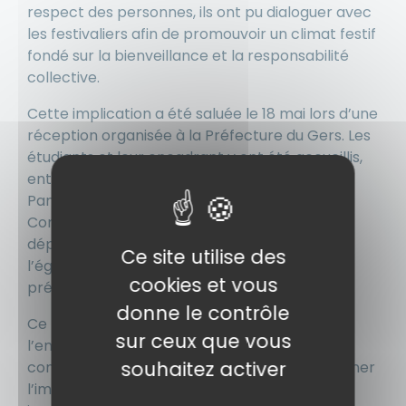
respect des personnes, ils ont pu dialoguer avec
les festivaliers afin de promouvoir un climat festif
fondé sur la bienveillance et la responsabilité
collective.
Cette implication a été saluée le 18 mai lors d’une
réception organisée à la Préfecture du Gers. Les
étudiants et leur encadrant y ont été accueillis,
entre autres, par Madame Nathalie Duclovel-
Pame, sous-préfète de l’arrondissement de
Condom, Madame Nicole Pascolini, déléguée
départementale aux droits des femmes et à
Ce site utilise des
l’égalité, ainsi que Monsieur Gilles Boyer,
cookies et vous
président du Festival des Bandas.
donne le contrôle
Ce temps d’échange a permis de valoriser
sur ceux que vous
l’engagement des jeunes dans des actions
souhaitez activer
concrètes au service du territoire et de souligner
l’importance des partenariats entre acteurs