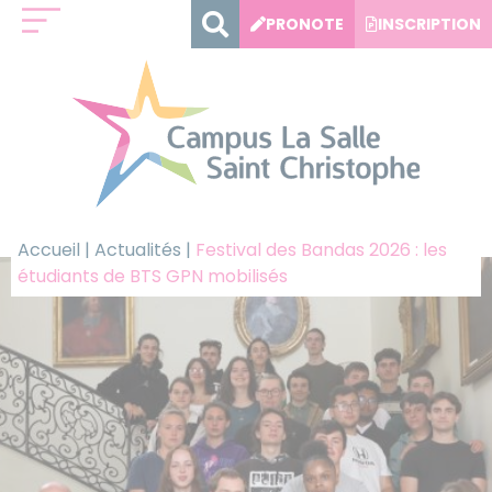
Panneau de gestion des cookies
PRONOTE
INSCRIPTION
Accueil
|
Actualités
|
Festival des Bandas 2026 : les
étudiants de BTS GPN mobilisés