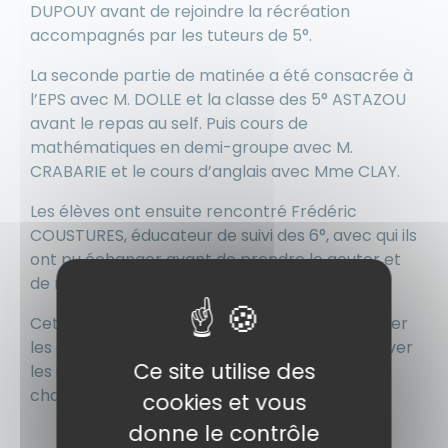
DUPOUY avant de rejoindre la récréation
accompagnés par les tuteurs de 5°.
La seconde partie de matinée a été consacrée à
l’EPS avec M. DOLLE et la classe des 5° ASTAZOU
avant le repas au self. Puis cours de
mathématiques en demi-groupe avec M.
CRABARIE et le cours d’anglais avec Mme CLAY.
Les élèves ont ensuite rencontré Frédéric
COUSTURES, éducateur de suivi des 6°, avec qui ils
ont pu échanger avant de prendre le gouter et
de rentrer dans leur école voisine.
Cette première immersion a permis de rassurer
les élèves, de répondre à leurs questions et lever
Ce site utilise des
les inquiétudes qu’ils peuvent avoir face à ce
changement dans leur scolarité.
cookies et vous
donne le contrôle