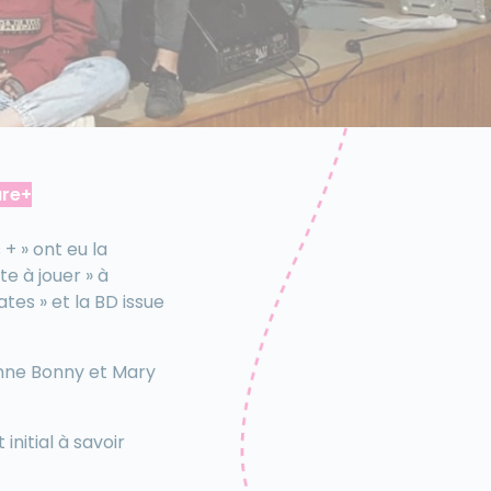
ure+
+ » ont eu la
e à jouer » à
es » et la BD issue
Anne Bonny et Mary
initial à savoir