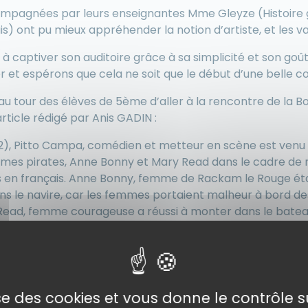
ccompagnées par leurs enseignantes Mme Gleyze (Histoire
) ont pu mieux appréhender la notion d’artiste, et les v
 à captiver son auditoire grâce à sa simplicité et son goû
r et espérons que cela ne soit que le début d’une belle c
 au tour des élèves de 5ème d’aller à la rencontre de la Bo
article rédigé par Anis GADIN :
/12), Pitto Campa, comédien et metteur en scène est venu
emmes pirates, Anne Bonny et Mary Read dans le cadre de
es en français. Anne Bonny, femme de Rackam le Rouge ét
ans le navire, car les femmes portaient malheur à bord d
 Read, femme courageuse a réussi à monter dans le batea
ommes ont réussi à percer son secret et elle était fièr
n les combattant. A la fin, elles seules sont restées avec u
rs ennemis, on peut dire que ce sont des héroïnes !
é comment il avait mis en scène cette histoire dans le 
lise des cookies et vous donne le contrôle 
beaucoup de place à l’imagination des spectateurs avec u