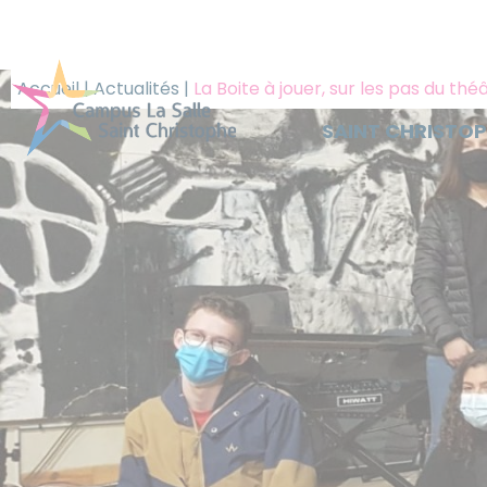
Panneau de gestion des cookies
Accueil
|
Actualités
|
La Boite à jouer, sur les pas du th
SAINT CHRISTO