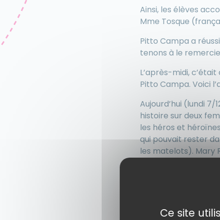
Ainsi, les élèves a
Mme Tosque (français
Pitto Campa a réussi
tenons à le remercie
L’après-midi, c’était
Pitto Campa. Voici l’
Aujourd’hui (lundi 7
histoire sur deux f
les héros et héroïn
qui pouvait rester d
les matelots). Mary
en homme. Quelques h
telle qu’elle était e
se battre contre leu
Pitto nous a expliqu
Ce site uti
Pirates en laissant 