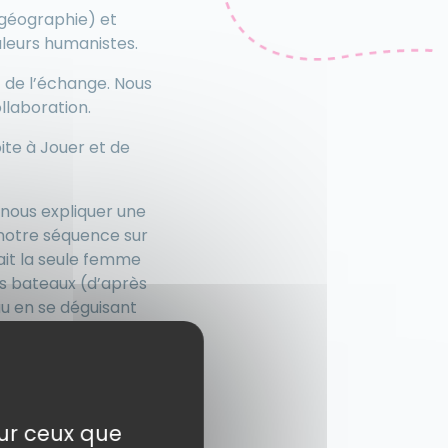
 géographie) et
aleurs humanistes.
t de l’échange. Nous
ollaboration.
ite à Jouer et de
 nous expliquer une
 notre séquence sur
ait la seule femme
es bateaux (d’après
u en se déguisant
e de se montrer
n seul matelot pour
spectacle Femmes
sur ceux que
n décor très simple