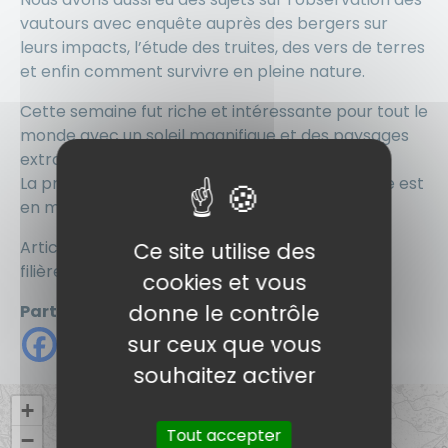
vautours avec enquête auprès des bergers sur
leurs impacts, l’étude des truites, des vers de terres
et enfin comment survivre en pleine nature.
Cette semaine fut riche et intéressante pour tout le
monde avec un soleil magnifique et des paysages
extraordinaires.
La promotion GPN 2016-2018 du Campus la salle est
en marche…
Article par Mélanie Vinuesa, coordinatrice de la
Ce site utilise des
filière BTS
cookies et vous
donne le contrôle
Partager
sur ceux que vous
souhaitez activer
+
Tout accepter
−