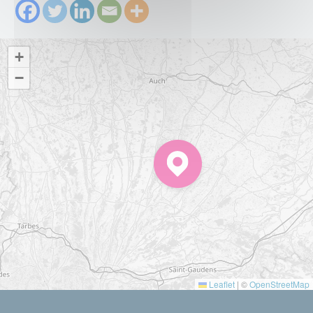
+
−
Leaflet
|
©
OpenStreetMap