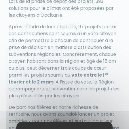
Lors de la phase de dépôt des projets, 393
solutions pour le climat ont été proposées par
les citoyens d’Occitanie.
Après l’étude de leur éligibilité, 97 projets parmi
ces contributions sont soumis à un vote citoyen
afin de permettre à chacun de contribuer à la
prise de décision en matière d’attribution des
subventions régionales. Concrètement, chaque
citoyen habitant dans la région et âgé de 15 ans
ou plus, peut décerner trois coups de cœur
er
parmi les projets soumis au
vote entre le 1
février et le 2 mars
. A l’issue du vote, la Région
accompagnera et subventionnera les projets les
plus plébiscités par les citoyens.
De part nos filières et notre richesse de
territoire, nous avons souhaité lancer un projet
ambitieux pour nos élèves et surtout pour leur
environnement :
une plateforme d’agriculture