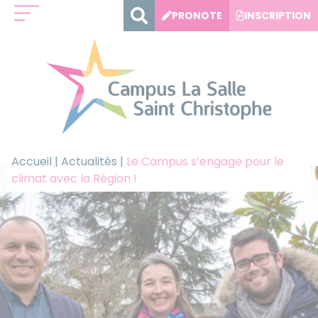
Panneau de gestion des cookies
PRONOTE
INSCRIPTION
Accueil
|
Actualités
|
Le Campus s’engage pour le
climat avec la Région !