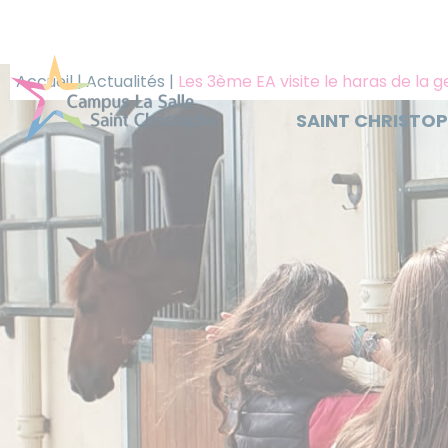
Panneau de gestion des cookies
Accueil
|
Actualités
|
Les 3ème EA visite le haras de la 
SAINT CHRISTO