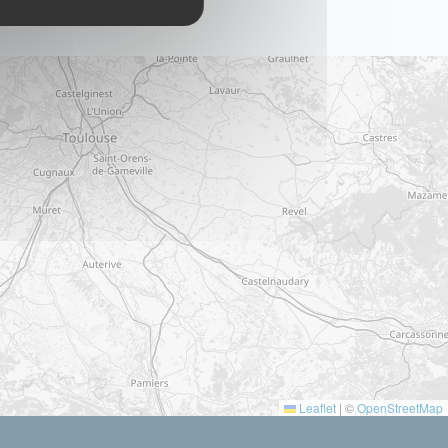
Leaflet
|
©
OpenStreetMap