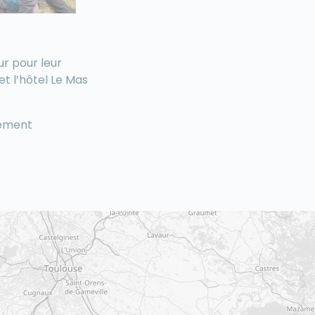
r pour leur
t l’hô
tel Le Mas
gement