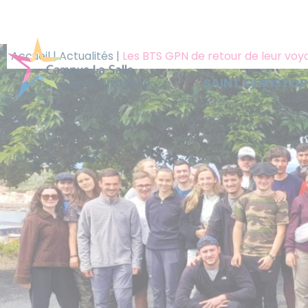
Panneau de gestion des cookies
Accueil
|
Actualités
|
Les BTS GPN de retour de leur vo
SAINT CHRISTO