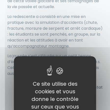
de cette vallée glaciaire et ses témoignages de
la vie passée et actuelle.
La redescente a consisté en une mise en
pratique avec la simulation d’accidents (chute,
fracture, morsure de serpent et arrêt cardiaque)
: les étudiants se sont penchés, en groupe, sur la
réaction et les attitudes à avoir en tant
qu’accompagnateur montagne.
La journée s’est clôturée sur un petit temps
d’échange autour de la sortie vécue par tou.te.s.
Cette randonnée a été riche en échanges mais
aussi en observations naturalistes.
Ce site utilise des
Marion Potestat
cookies et vous
donne le contrôle
sur ceux que vous