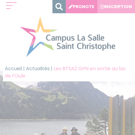
Panneau de gestion des cookies
PRONOTE
INSCRIPTION
Accueil
|
Actualités
|
Les BTSA2 GPN en sortie au lac
de l’Oule