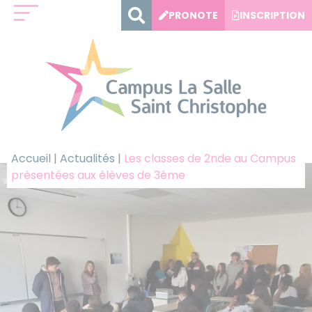
Panneau de gestion des cookies
PRONOTE
INSCRIPTION
Accueil
|
Actualités
|
Les classes de 2nde au Campus
présentées aux élèves de 3ème