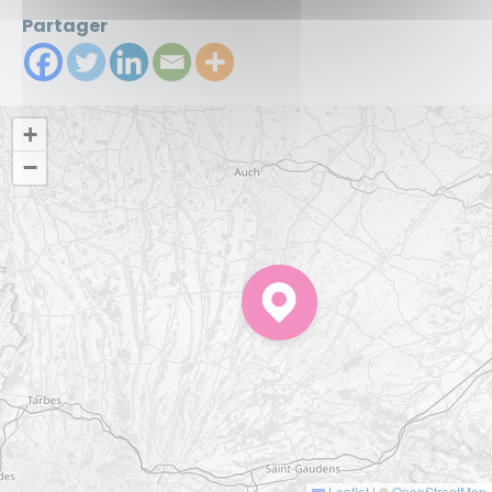
Partager
+
−
Leaflet
|
©
OpenStreetMap