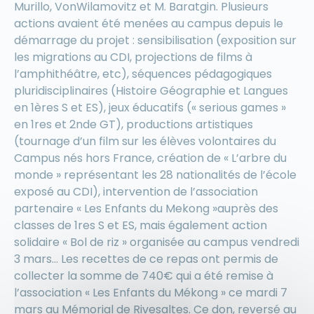
Murillo, VonWilamovitz et M. Baratgin. Plusieurs
actions avaient été menées au campus depuis le
démarrage du projet : sensibilisation (exposition sur
les migrations au CDI, projections de films à
l’amphithéâtre, etc), séquences pédagogiques
pluridisciplinaires (Histoire Géographie et Langues
en 1ères S et ES), jeux éducatifs (« serious games »
en 1res et 2nde GT), productions artistiques
(tournage d’un film sur les élèves volontaires du
Campus nés hors France, création de « L’arbre du
monde » représentant les 28 nationalités de l’école
exposé au CDI), intervention de l’association
partenaire « Les Enfants du Mekong »auprès des
classes de 1res S et ES, mais également action
solidaire « Bol de riz » organisée au campus vendredi
3 mars… Les recettes de ce repas ont permis de
collecter la somme de 740€ qui a été remise à
l’association « Les Enfants du Mékong » ce mardi 7
mars au Mémorial de Rivesaltes. Ce don, reversé au