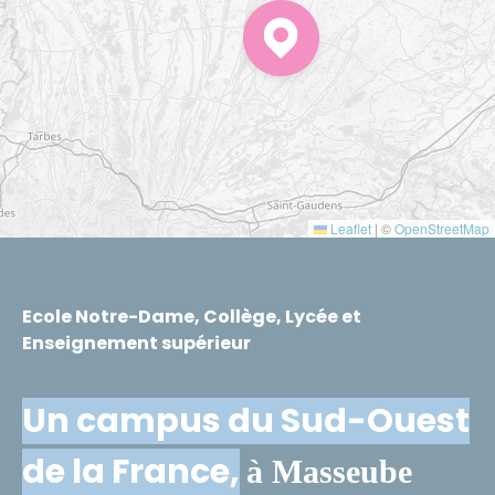
Leaflet
|
©
OpenStreetMap
Ecole Notre-Dame, Collège, Lycée et
Enseignement supérieur
Un campus du Sud-Ouest
de la France,
à Masseube