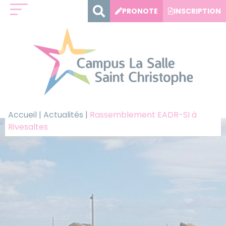
Panneau de gestion des cookies
PRONOTE
INSCRIPTION
Accueil
|
Actualités
|
Rassemblement EADR-SI à
Rivesaltes