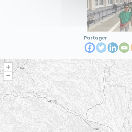
Partager
+
−