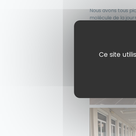
Nous avons tous pi
molécule de la jour
de l’esprit de group
C’était une bonne j
Ce site uti