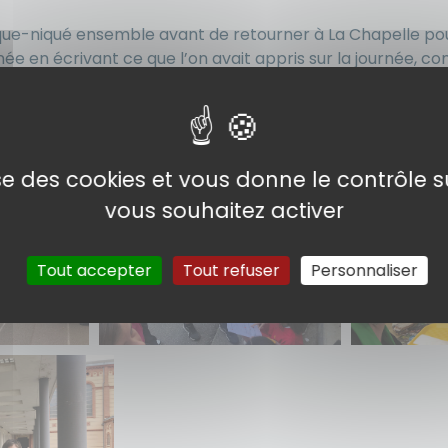
que-niqué ensemble avant de retourner à La Chapelle pour
née en écrivant ce que l’on avait appris sur la journée, 
e et d’aller vers les autres.
ournée avec des activités et des jeux sympas !
lise des cookies et vous donne le contrôle 
vous souhaitez activer
Tout accepter
Tout refuser
Personnaliser