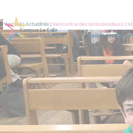
Panneau de gestion des cookies
Accueil
|
Actualités
|
Rencontre des ambassadeurs C
SAINT CHRISTO