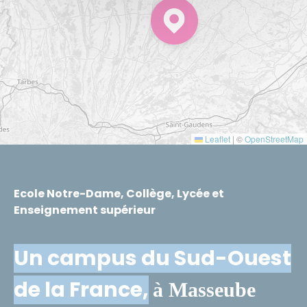
Leaflet
|
©
OpenStreetMap
Ecole Notre-Dame, Collège, Lycée et
Enseignement supérieur
Un campus du Sud-Ouest
de la France,
à Masseube