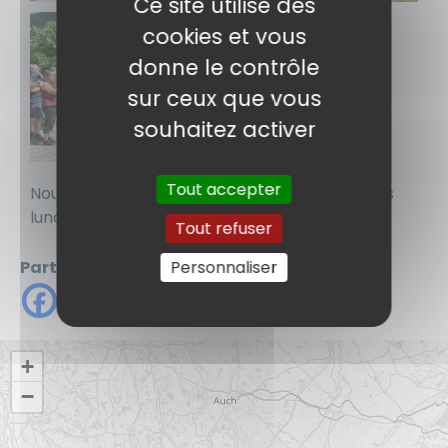
Ce site utilise des
cookies et vous
donne le contrôle
sur ceux que vous
souhaitez activer
Tout accepter
Nous sommes prêts à accueillir nos élèves dès
lundi matin !
Tout refuser
Personnaliser
Partager
+
−