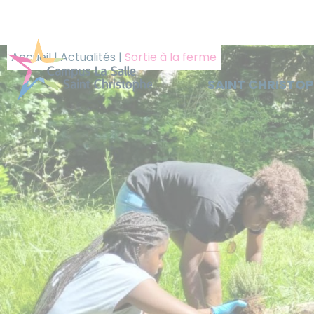
Panneau de gestion des cookies
Accueil
|
Actualités
|
Sortie à la ferme
SAINT CHRISTO