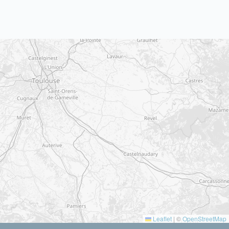
Leaflet
|
©
OpenStreetMap