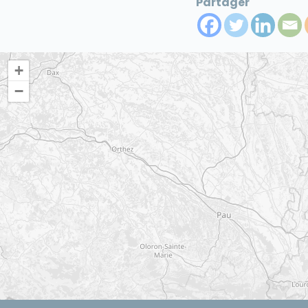
Partager
+
−