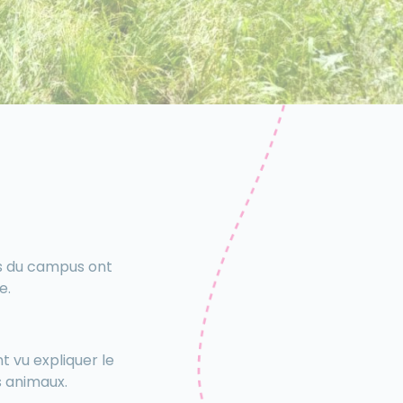
ts du campus ont
e.
nt vu expliquer le
s animaux.