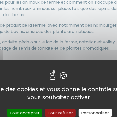
ues pour les animaux de ferme et comment on s’occupe de
ir les nombreux animaux sur place, tels que des lapins, d
et des lamas.
n de produit de la ferme, avec notamment des hamburgers
ge de bovins, ainsi que des plante aromatiques.
 activité pédalo sur le lac de la ferme, natation et volley. 
osage de semis de tomate et de plantes aromatiques.
lise des cookies et vous donne le contrôle 
vous souhaitez activer
Tout accepter
Tout refuser
Personnaliser