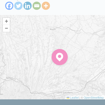
+
−
Leaflet
|
©
OpenStreetMap