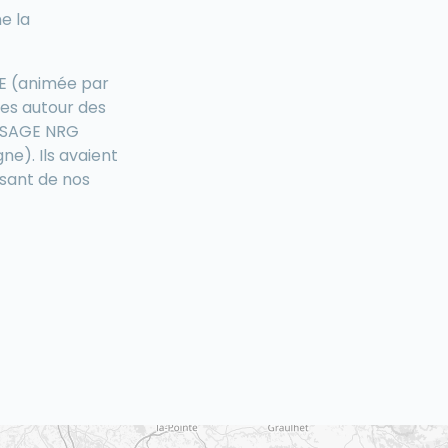
e la
LE (animée par
ges autour des
u SAGE NRG
e). Ils avaient
rsant de nos