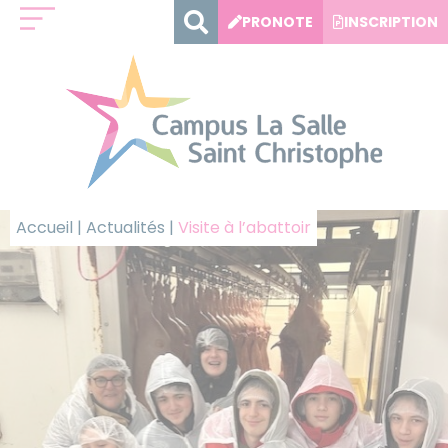
Panneau de gestion des cookies
PRONOTE
INSCRIPTION
Accueil
|
Actualités
|
Visite à l’abattoir