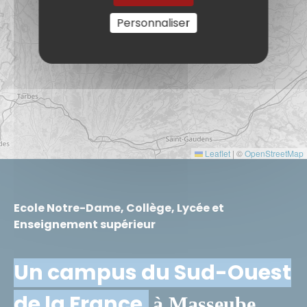
Personnaliser
Leaflet
|
©
OpenStreetMap
Ecole Notre-Dame, Collège, Lycée et
Enseignement supérieur
Un campus du Sud-Ouest
de la France,
à Masseube