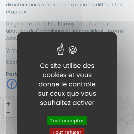
directeur nous a très bien expliqué les différentes
étapes ».
Un grand merci à Eric Barnay, directeur des
abattoirs du Comminges et son président Jérôme
Adoue.
V. Murillo
Coordinatrice du bac pro CGEA
Ce site utilise des
cookies et vous
Partager
donne le contrôle
sur ceux que vous
souhaitez activer
+
−
Tout accepter
Tout refuser