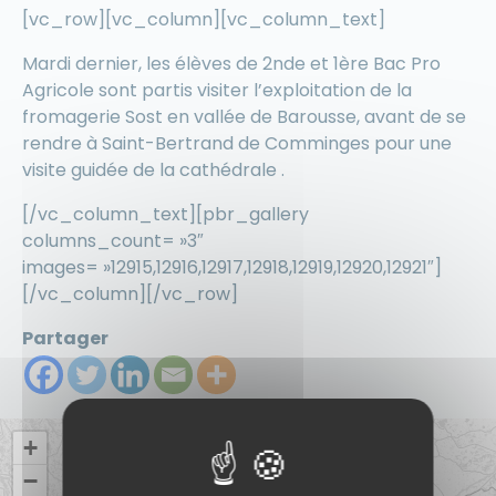
[vc_row][vc_column][vc_column_text]
Mardi dernier, les élèves de 2nde et 1ère Bac Pro
Agricole sont partis visiter l’exploitation de la
fromagerie Sost en vallée de Barousse, avant de se
rendre à Saint-Bertrand de Comminges pour une
visite guidée de la cathédrale .
[/vc_column_text][pbr_gallery
columns_count= »3″
images= »12915,12916,12917,12918,12919,12920,12921″]
[/vc_column][/vc_row]
Partager
+
−