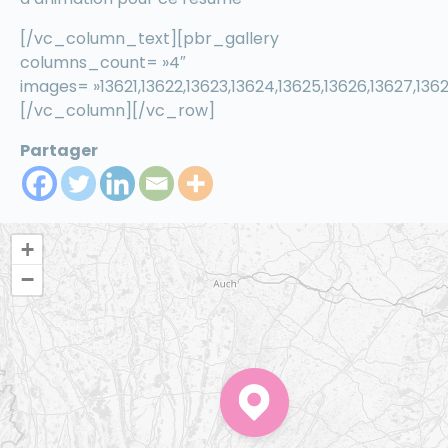
[/vc_column_text][pbr_gallery
columns_count= »4″
images= »13621,13622,13623,13624,13625,13626,13627,1362
[/vc_column][/vc_row]
Partager
+
−