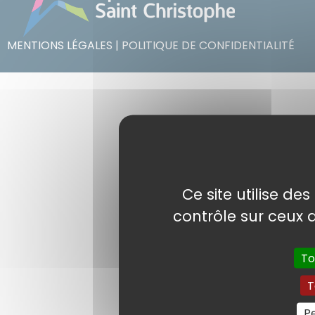
MENTIONS LÉGALES
|
POLITIQUE DE CONFIDENTIALITÉ
Ce site utilise de
contrôle sur ceux 
To
T
Pe