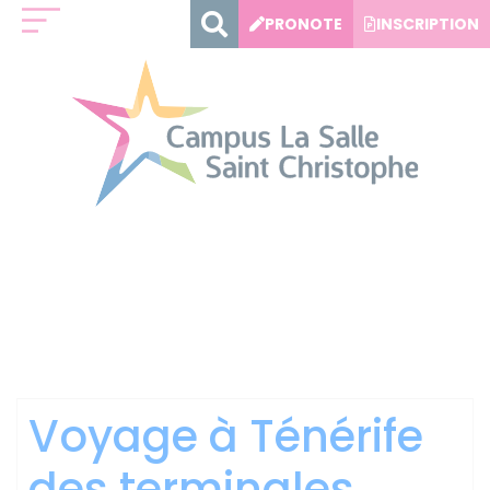
Panneau de gestion des cookies
PRONOTE
INSCRIPTION
Catégorie :
Lycée
général et
technologique
Voyage à Ténérife
des terminales