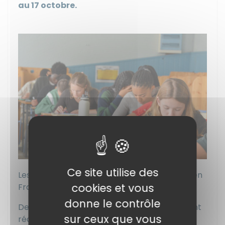
au 17 octobre.
Ce site utilise des
Les classes de Première A & B ont composé en
cookies et vous
Français.
donne le contrôle
De leur côté, les élèves de Terminale A & B ont
sur ceux que vous
réalisé un entraînement aux épreuves de