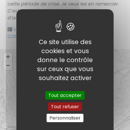
cette période de crise. Je veux les en remercier.
C’est une belle initiative qui en appellera
d’autres. »
Vie sur le Campus
Banque Alimentaire
,
CODIEL
,
Collecte
,
Solidarité
Ce site utilise des
cookies et vous
+
donne le contrôle
−
sur ceux que vous
souhaitez activer
Tout accepter
Tout refuser
Personnaliser