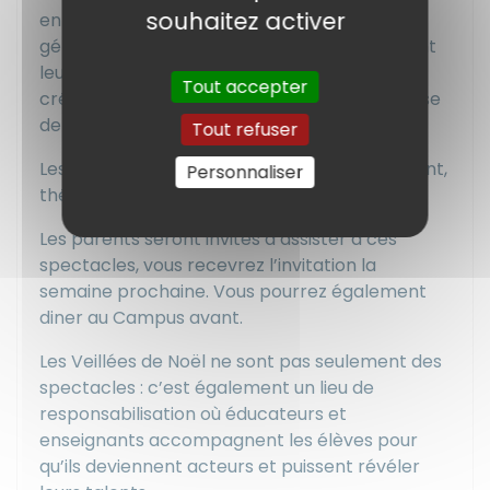
souhaitez activer
entre les personnes, les talents et les
générations. Les élèves exploreront comment
leurs talents individuels se complètent pour
Tout accepter
créer et donner vie ensemble à quelque chose
de plus grand. L’union fera la force artistique !
Tout refuser
Les répétitions ont déjà démarré : danse, chant,
Personnaliser
théâtre, musique…
Les parents seront invités à assister à ces
spectacles, vous recevrez l’invitation la
semaine prochaine. Vous pourrez également
diner au Campus avant.
Les Veillées de Noël ne sont pas seulement des
spectacles : c’est également un lieu de
responsabilisation où éducateurs et
enseignants accompagnent les élèves pour
qu’ils deviennent acteurs et puissent révéler