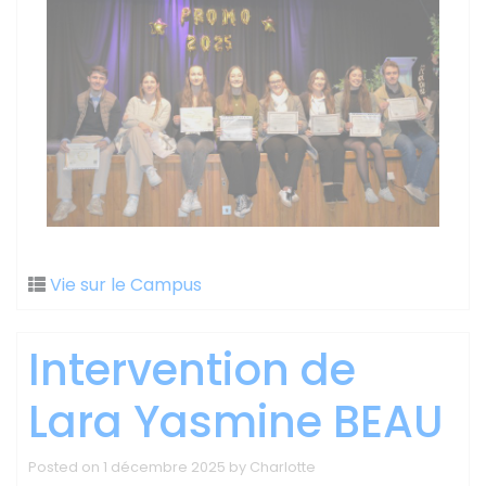
Vie sur le Campus
Intervention de
Lara Yasmine BEAU
Posted on
1 décembre 2025
by
Charlotte