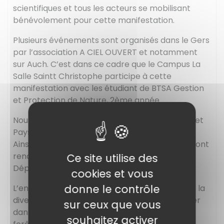
scientifiques et tous les acteurs se mobilisant
bénévolement pour cette manifestation.
Plusieurs événements sont organisés dans le Gers
par l’association A CIEL OUVERT et notamment
sur Auch. C’est dans ce cadre que le Campus La
Salle Saintt Christophe participe à cette
manifestation avec les étudiant de BTSA Gestion
et Protection de Nature, 2ème année.
Nous avons choisis une intervention de Arbres et
Paysages 32 : Autour de nous les arbres !
Ainsi, par demi-groupe de classe les étudiants ont
rendez-vous dans le splendide Parc du Conseil
Ce site utilise des
Départemental à Auch.
cookies et vous
donne le contrôle
L’enjeu de cette journée est la « découverte de la
diversité des arbres en général et en particulier
sur ceux que vous
dans les paysages des campagnes, hors des
souhaitez activer