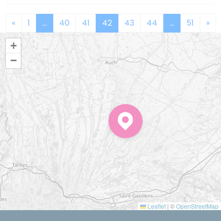
«
1
…
40
41
42
43
44
…
51
»
+
−
Leaflet
|
©
OpenStreetMap