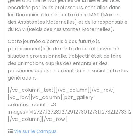
générationnelle. Nos jeunes de la filière Service,
encadrés par leurs professeurs, sont allés dans
les Baronnies à la rencontre de la MAT (Maison
des Assistantes Maternelles) et de la responsable
du RAM (Relais des Assistantes Maternelles).
Cette journée a permis à ces futur(e)s
professionnel(le)s de santé de se retrouver en
situation professionnelle. L’objectif était de faire
des animations auprès des enfants et des
personnes âgées en créant du lien social entre les
générations.
[/vc_column_text][/vc_column][/vc_row]
[vc_row][vc_column][pbr_gallery
columns_count= »3″
images= »12727,12728,12729,12730,12731,12732,12733,127
[/vc_column][/vc_row]
Vie sur le Campus