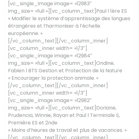
[vc_single_image image= »12983″
img_size= »full »][vc_column_text]Paul l 1ère ES
« Modifier le système d’apprentissage des langues
étrangères et l’harmoniser à l’échelle
européenne. »
[/vc_column_text][/vc_column_inner]
[vc_column_inner width= »1/3″]
[vc_single_image image= »12984″
img_size= »full »][vc_column_text]Ondine,
Fabien l BTS Gestion et Protection de la Nature
« Encourager la protection animale. »
[/vc_column_text][/vc_column_inner]
[vc_column_inner width= »1/3″]
[vc_single_image image= »12982″
img_size= »full »][vc_column_text]Doriane,
Prudencia, Winnie, Rayan et Paul l Terminale S,
Première ES et 2nde
« Moins d’heures de travail et plus de vacances. »
[/vc_column_text][/vc_column_inner]