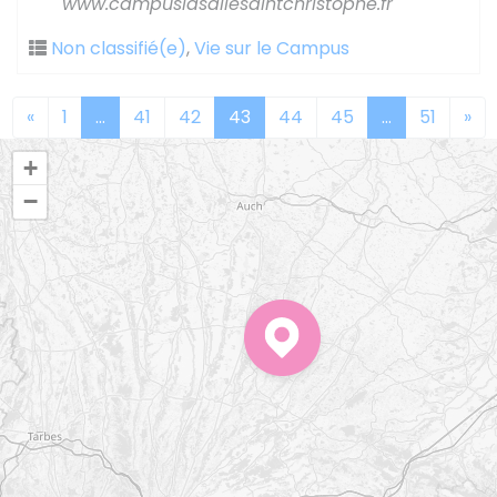
www.campuslasallesaintchristophe.fr
Non classifié(e)
,
Vie sur le Campus
«
1
…
41
42
43
44
45
…
51
»
+
−