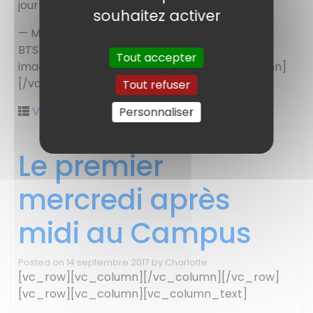
journée un moment magique et agréable!
souhaitez activer
— Mélanie Vinuesa, coordinatrice de la filière
BTS[/vc_column_text][pbr_gallery
Tout accepter
images= »12554,12553,12552,12551″][/vc_column]
[/vc_row]
Tout refuser
Vie sur le Campus
Personnaliser
Le premier
mercredi après
midi au Campus
Posted on
14 septembre 2017
by
Charlotte
[vc_row][vc_column][/vc_column][/vc_row]
[vc_row][vc_column][vc_column_text]