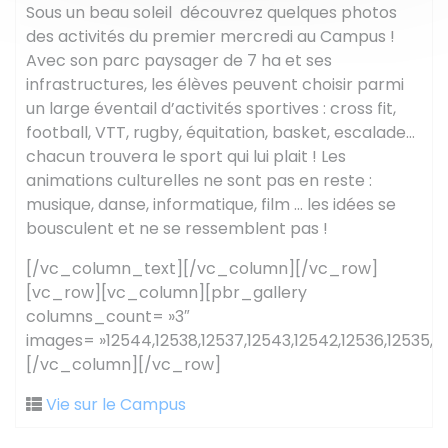
Sous un beau soleil
découvrez quelques photos
des activités du premier mercredi au Campus !
Avec son parc paysager de 7 ha et ses
infrastructures, les élèves peuvent choisir parmi
un large éventail d’activités sportives : cross fit,
football, VTT, rugby, équitation, basket, escalade…
chacun trouvera le sport qui lui plait ! Les
animations culturelles ne sont pas en reste :
musique, danse, informatique, film … les idées se
bousculent et ne se ressemblent pas !
[/vc_column_text][/vc_column][/vc_row]
[vc_row][vc_column][pbr_gallery
columns_count= »3″
images= »12544,12538,12537,12543,12542,12536,12535,1254
[/vc_column][/vc_row]
Vie sur le Campus